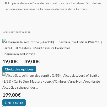
■ Tu peux détruire l’une de tes créatures des Ténèbres. Si tu le fais,
renvoie une créature de ta réserve de mana dans ta main.
Vous aimerez aussi
Ce
Ce
Ce
Ce
Plage
Plage
Plage
Plage
produit
produit
produit
produit
de
de
de
de
a
a
a
a
Charmilia la séductrice
plusieurs
plusieurs
plusieurs
plusieurs
19,00
€
–
39,00
prix :
prix :
€
prix :
prix :
variations.
variations.
variations.
variations.
Choix des options
1,50€
4,00€
19,00€
18,00€
Les
Les
Les
Les
options
options
options
options
à
à
à
à
peuvent
peuvent
peuvent
peuvent
Alcadéias seigneur des...
3,00€
14,50€
39,00€
39,00€
être
être
être
être
199,00
€
choisies
choisies
choisies
choisies
sur
sur
sur
sur
Lire la suite