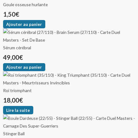
Goule osseuse hurlante
1,50
€
Ajouter au panier
Sérum cérébral
49,00
€
Ajouter au panier
Roi triomphant
18,00
€
Lire la suite
Stinger Ball