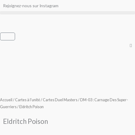
Aller
Rejoignez-nous sur Instagram
au
contenu
Panier
Accueil
/
Cartes à l'unité
/
Cartes Duel Masters
/
DM-03 : Carnage Des Super-
Guerriers
/ Eldritch Poison
Eldritch Poison