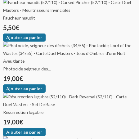
la
la
la
la
page
page
page
page
du
du
du
du
Faucheur maudit
produit
produit
produit
produit
5,50
€
Ajouter au panier
Photocide seigneur des...
19,00
€
Ajouter au panier
Résurrection lugubre
19,00
€
Ajouter au panier