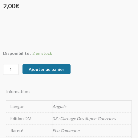
2,00
€
quantité
Disponibilité :
2 en stock
de
Eldritch
Ajouter au panier
Poison
Informations
Langue
Anglais
Edition DM
03 : Carnage Des Super-Guerriers
Rareté
Peu Commune