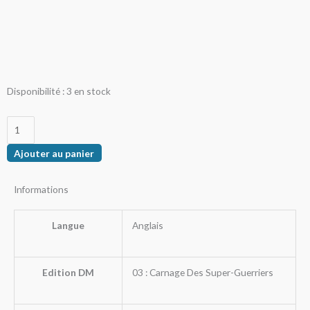
quantité
Disponibilité :
3 en stock
de
Scratchclaw
Ajouter au panier
Informations
Langue
Anglais
Edition DM
03 : Carnage Des Super-Guerriers