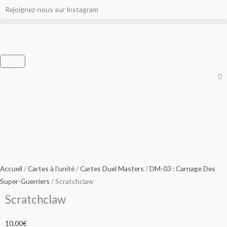
Aller
Rejoignez-nous sur Instagram
au
contenu
Panier
Accueil
/
Cartes à l'unité
/
Cartes Duel Masters
/
DM-03 : Carnage Des
Super-Guerriers
/ Scratchclaw
Scratchclaw
10,00
€