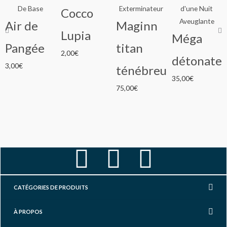
Cocco
Air de
Maginn
Lupia
Méga
Pangée
titan
2,00
€
détonate
3,00
€
ténébreux
35,00
€
75,00
€
F
I
Y
a
n
o
CATÉGORIES DE PRODUITS
c
s
u
À PROPOS