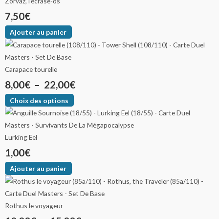
Zorvaz, l’écrase-os
7,50
€
Ajouter au panier
Carapace tourelle
8,00
€
–
22,00
€
Choix des options
Lurking Eel
1,00
€
Ajouter au panier
Rothus le voyageur