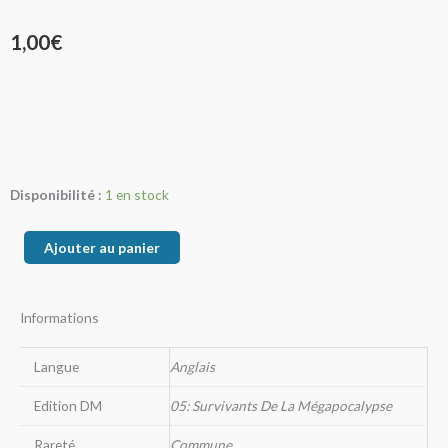
1,00
€
quantité
Disponibilité :
1 en stock
de
Jewel
Ajouter au panier
Spider
Informations
Langue
Anglais
Edition DM
05: Survivants De La Mégapocalypse
Rareté
Commune