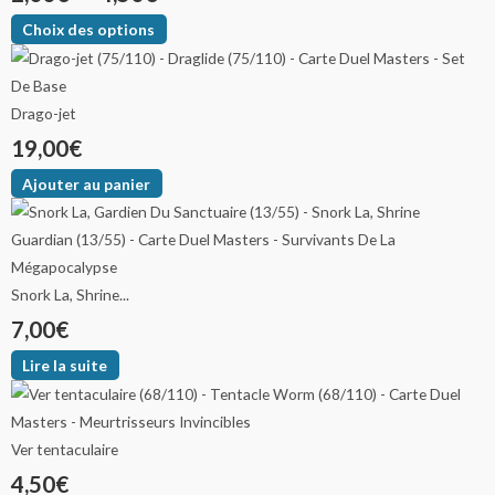
Choix des options
Drago-jet
19,00
€
Ajouter au panier
Snork La, Shrine...
7,00
€
Lire la suite
Ver tentaculaire
4,50
€