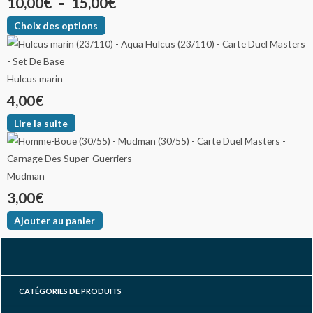
10,00
€
–
15,00
€
Choix des options
Hulcus marin
4,00
€
Lire la suite
Mudman
3,00
€
Ajouter au panier
F
I
Y
a
n
o
CATÉGORIES DE PRODUITS