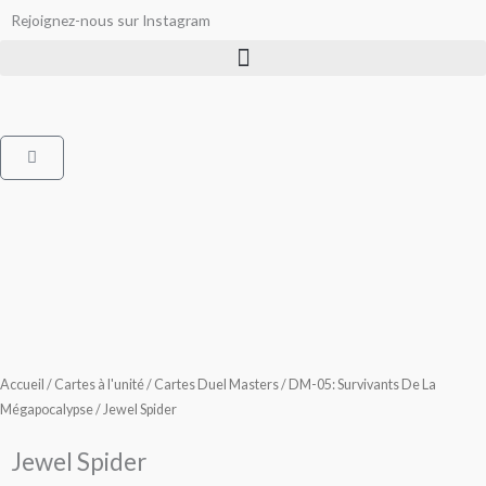
Aller
Rejoignez-nous sur Instagram
au
contenu
Panier
Accueil
/
Cartes à l'unité
/
Cartes Duel Masters
/
DM-05: Survivants De La
Mégapocalypse
/ Jewel Spider
Jewel Spider