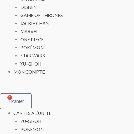
DISNEY
GAME OF THRONES
JACKIE CHAN
MARVEL
ONE PIECE
POKÉMON
STAR WARS
YU-GI-OH
MON COMPTE
0
Panier
CARTES À L’UNITE
YU-GI-OH
POKÉMON