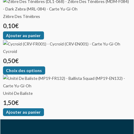
Zèbre Des Ténèbres
0,10
€
Ajouter au panier
Cycroid
0,50
€
Choix des options
Unité De Baliste
1,50
€
Ajouter au panier
F
I
Y