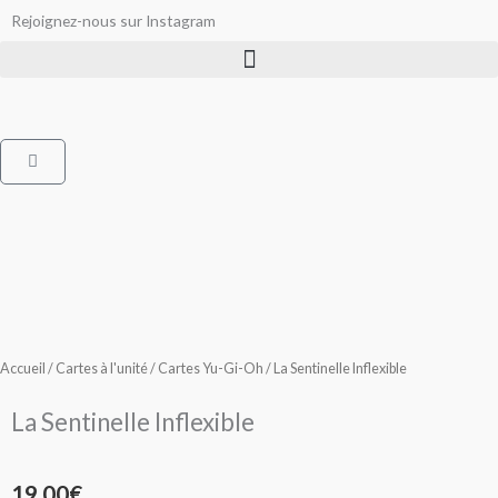
Aller
Rejoignez-nous sur Instagram
au
contenu
Panier
Accueil
/
Cartes à l'unité
/
Cartes Yu-Gi-Oh
/ La Sentinelle Inflexible
La Sentinelle Inflexible
19,00
€