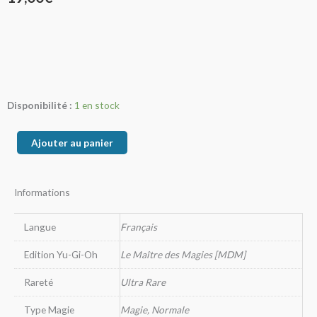
quantité
Disponibilité :
1 en stock
de
La
Ajouter au panier
Sentinelle
Inflexible
Informations
Langue
Français
Edition Yu-Gi-Oh
Le Maître des Magies [MDM]
Rareté
Ultra Rare
Type Magie
Magie, Normale