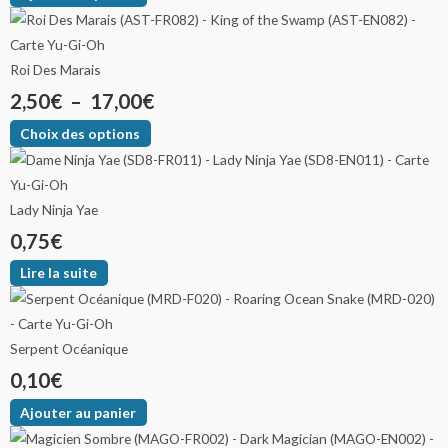
Roi Des Marais
2,50
€
–
17,00
€
Choix des options
Lady Ninja Yae
0,75
€
Lire la suite
Serpent Océanique
0,10
€
Ajouter au panier