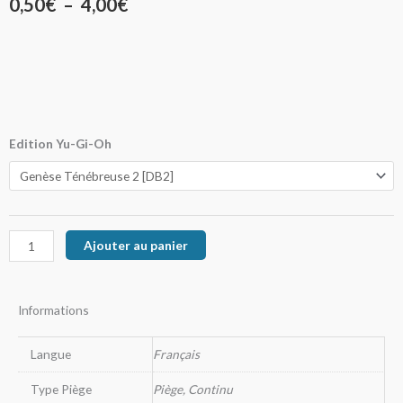
Plage
0,50
€
–
4,00
€
de
prix :
0,50€
à
quantité
Edition Yu-Gi-Oh
de
4,00€
Ordre
Royal
Ajouter au panier
Informations
Langue
Français
Type Piège
Piège, Continu