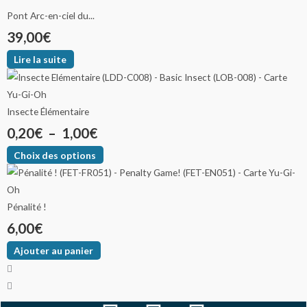
Pont Arc-en-ciel du...
39,00
€
Lire la suite
Insecte Élémentaire
0,20
€
–
1,00
€
Choix des options
Pénalité !
6,00
€
Ajouter au panier