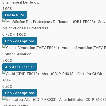
Changement De Héros...
1,00
€
Lire la suite
Malédiction Des Protecteurs...
0,75
€
–
1,00
€
Choix des options
Collier D’Ambition
2,00
€
Ajouter au panier
Abaki
0,50
€
Choix des options
Infiltrateur Alien