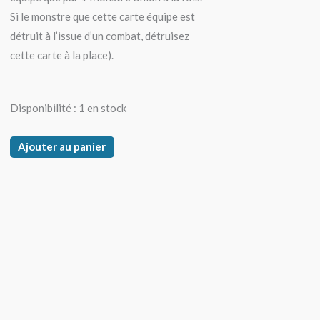
Si le monstre que cette carte équipe est
détruit à l’issue d’un combat, détruisez
cette carte à la place).
quantité
Disponibilité :
1 en stock
de
Ailin,
Ajouter au panier
Ame
Protectrice