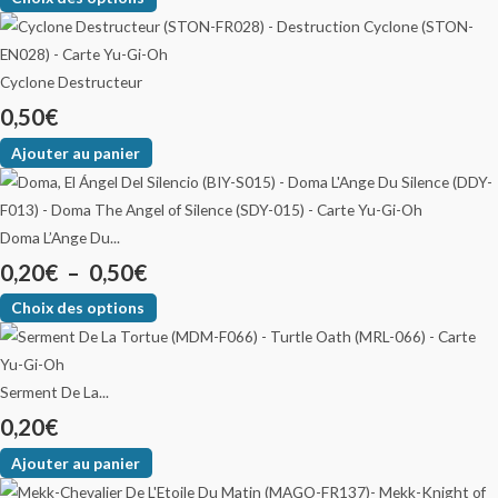
Cyclone Destructeur
0,50
€
Ajouter au panier
Doma L’Ange Du...
0,20
€
–
0,50
€
Choix des options
Serment De La...
0,20
€
Ajouter au panier