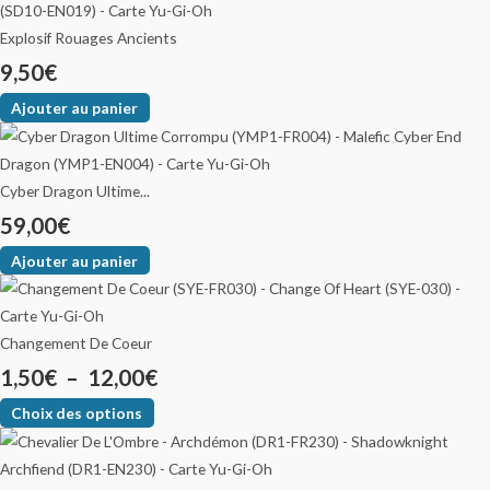
Explosif Rouages Ancients
9,50
€
Ajouter au panier
Cyber Dragon Ultime...
59,00
€
Ajouter au panier
Changement De Coeur
1,50
€
–
12,00
€
Choix des options