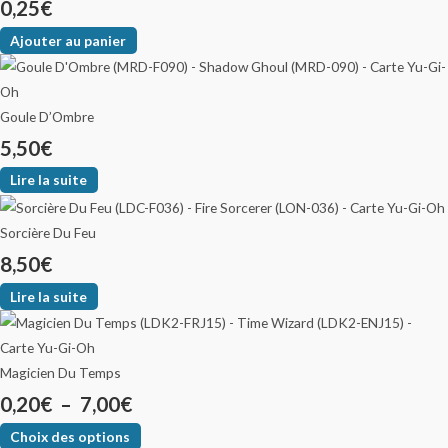
0,25
€
Ajouter au panier
Goule D’Ombre
5,50
€
Lire la suite
Sorcière Du Feu
8,50
€
Lire la suite
Magicien Du Temps
0,20
€
–
7,00
€
Choix des options