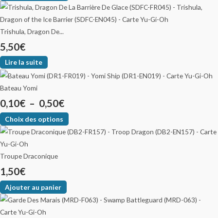
Trishula, Dragon De...
5,50
€
Lire la suite
Bateau Yomi
0,10
€
–
0,50
€
Choix des options
Troupe Draconique
1,50
€
Ajouter au panier