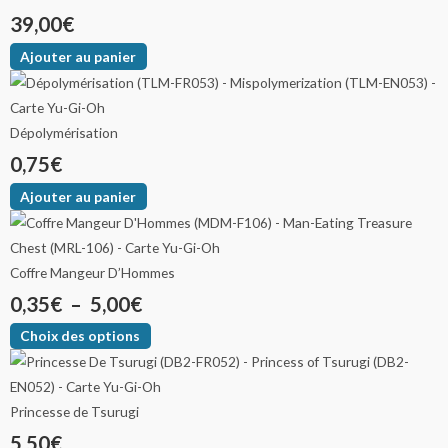
39,00
€
Ajouter au panier
Dépolymérisation
0,75
€
Ajouter au panier
Coffre Mangeur D’Hommes
0,35
€
–
5,00
€
Choix des options
Princesse de Tsurugi
5,50
€