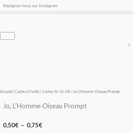
Aller
Rejoignez-nous sur Instagram
au
contenu
Panier
Accueil
/
Cartes à l'unité
/
Cartes Yu-Gi-Oh
/ Jo, L’Homme-Oiseau Prompt
Jo, L’Homme-Oiseau Prompt
Plage
0,50
€
–
0,75
€