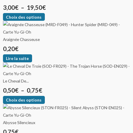
3,00
€
–
19,50
€
Choix des options
Araignée Chasseuse
0,20
€
Lire la suite
Le Cheval De...
0,50
€
–
0,75
€
Choix des options
Abysse Silencieux
0,75
€