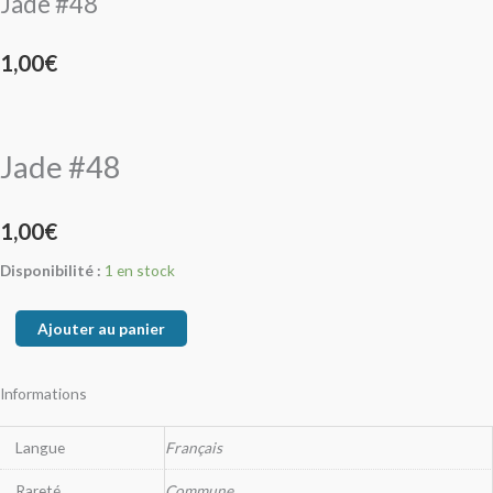
Jade #48
1,00
€
Jade #48
1,00
€
Disponibilité :
1 en stock
Ajouter au panier
Informations
Langue
Français
Rareté
Commune