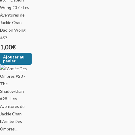
Daolon Wong
#37
1,00
€
Ajouter au
panier
L’Armée Des
Ombres...