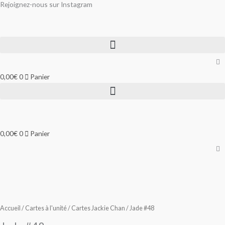
Rejoignez-nous sur Instagram
Aller
au
contenu
0,00
€
0
Panier
0,00
€
0
Panier
quantité
quantité
de
de
Jade
Jade
#48
#48
Accueil
/
Cartes à l'unité
/
Cartes Jackie Chan
/ Jade #48