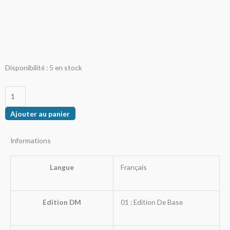
quantité
Disponibilité :
5 en stock
de
Hurleur
redoutable
Ajouter au panier
Informations
Langue
Français
Edition DM
01 : Edition De Base