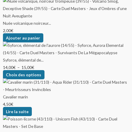
Nuée volcanique noirceur...
2,00
€
Ajouter au panier
Syforce, élémental de...
14,00
€
–
15,00
€
Choix des options
Cavalier marin
4,50
€
Lire la suite