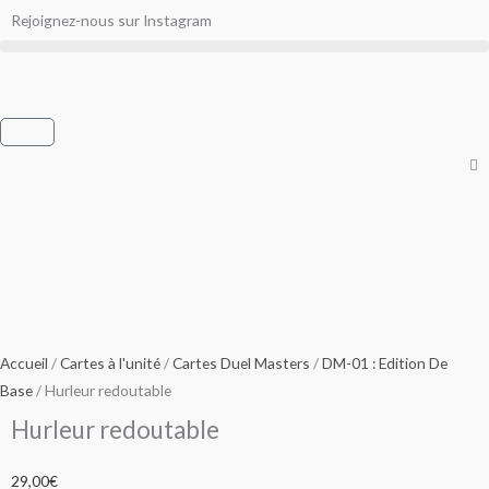
Aller
Rejoignez-nous sur Instagram
au
contenu
Panier
Accueil
/
Cartes à l'unité
/
Cartes Duel Masters
/
DM-01 : Edition De
Base
/ Hurleur redoutable
Hurleur redoutable
29,00
€