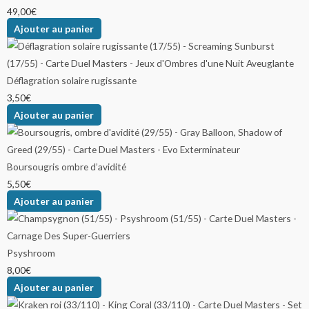
du
du
du
49,00
€
produit
produit
produit
Ajouter au panier
Déflagration solaire rugissante
3,50
€
Ajouter au panier
Boursougris ombre d’avidité
5,50
€
Ajouter au panier
Psyshroom
8,00
€
Ajouter au panier