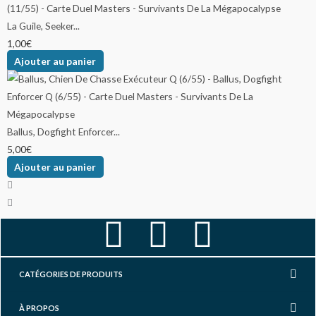
La Guile, Seeker...
1,00
€
Ajouter au panier
Ballus, Dogfight Enforcer...
5,00
€
Ajouter au panier
F
I
Y
a
n
o
CATÉGORIES DE PRODUITS
c
s
u
À PROPOS