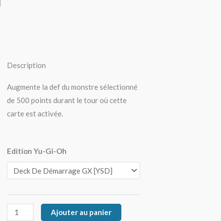
u
Description
Augmente la def du monstre sélectionné
de 500 points durant le tour où cette
carte est activée.
quantité
Edition Yu-Gi-Oh
de
Enceinte
De
Château
Ajouter au panier