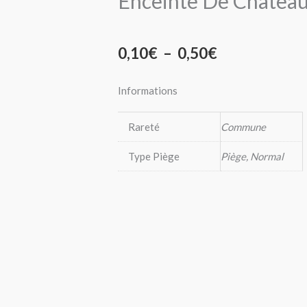
Enceinte De Châtea
Plage
0,10
€
–
0,50
€
de
Informations
prix :
Rareté
Commune
0,10€
Type Piège
Piège, Normal
à
0,50€