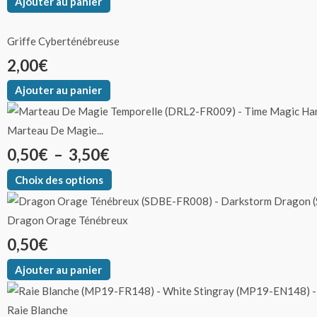
du
du
du
du
du
du
du
du
du
du
du
du
du
Ajouter au panier
produit
produit
produit
produit
produit
produit
produit
produit
produit
produit
produit
produit
produit
Griffe Cyberténébreuse
2,00
€
Ajouter au panier
Marteau De Magie...
0,50
€
–
3,50
€
Choix des options
Dragon Orage Ténébreux
0,50
€
Ajouter au panier
Raie Blanche