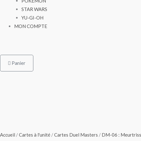
POKÉMON
STAR WARS
YU-GI-OH
MON COMPTE
Panier
Accueil
/
Cartes à l'unité
/
Cartes Duel Masters
/
DM-06 : Meurtrisse