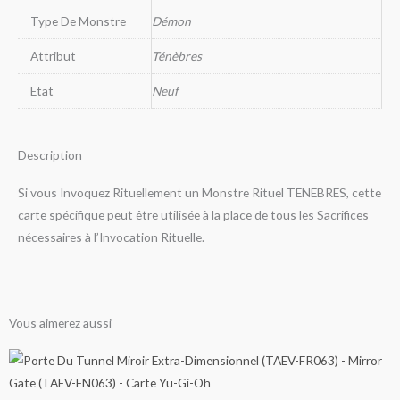
Type De Monstre
Démon
Attribut
Ténèbres
Etat
Neuf
Description
Si vous Invoquez Rituellement un Monstre Rituel TENEBRES, cette
carte spécifique peut être utilisée à la place de tous les Sacrifices
nécessaires à l’Invocation Rituelle.
Vous aimerez aussi
Ce
Ce
Ce
Ce
Ce
Ce
Ce
Ce
Ce
Ce
Ce
Ce
Ce
Ce
Ce
Plage
Plage
Plage
Plage
Plage
Plage
Plage
Plage
Plage
Plage
Plage
Plage
produit
produit
produit
produit
produit
produit
produit
produit
produit
produit
produit
produit
produit
produit
produit
de
de
de
de
de
de
de
de
de
de
de
de