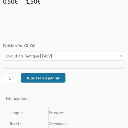
Plage
0,50
€
–
1,50
€
de
prix :
0,50€
à
quantité
Edition Yu-Gi-Oh
de
1,50€
Corbeau
Rituel
Ajouter au panier
Informations
Langue
Français
Rareté
Commune