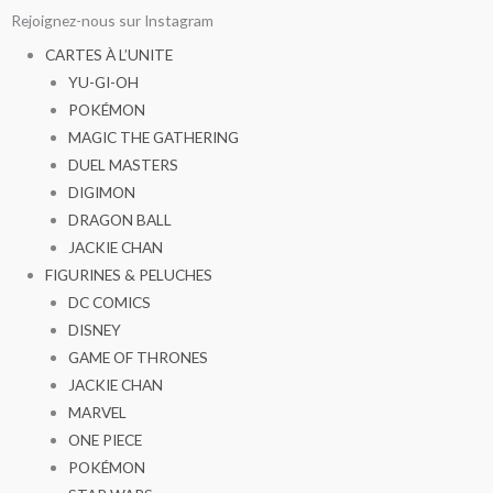
Aller
Rejoignez-nous sur Instagram
au
CARTES À L’UNITE
contenu
YU-GI-OH
POKÉMON
MAGIC THE GATHERING
DUEL MASTERS
DIGIMON
DRAGON BALL
JACKIE CHAN
FIGURINES & PELUCHES
DC COMICS
DISNEY
GAME OF THRONES
JACKIE CHAN
MARVEL
ONE PIECE
POKÉMON