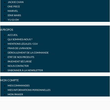
k
a
JACKIE CHAN
ONE PIECE
-
m
MARVEL
STAR WARS
YU-GI-OH
f
À PROPOS
ACCUEIL
QUI SOMMES-NOUS ?
MENTIONS LÉGALES / CGV
FRAIS DE LIVRAISON
DÉROULEMENT DE LA COMMANDE
ETAT DE NOS PRODUITS
PAIEMENT SÉCURISÉ
NOUS CONTACTER
S’ABONNER À LA NEWSLETTER
MON COMPTE
MES COMMANDES
MES INFORMATIONS PERSONNELLES
MON PANIER