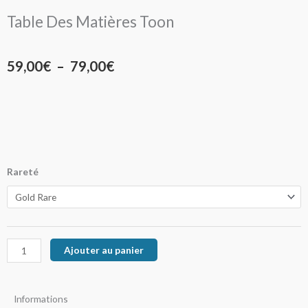
Table Des Matières Toon
Plage
59,00
€
–
79,00
€
de
prix :
59,00€
à
quantité
Rareté
de
79,00€
Table
Des
Matières
Ajouter au panier
Toon
Informations