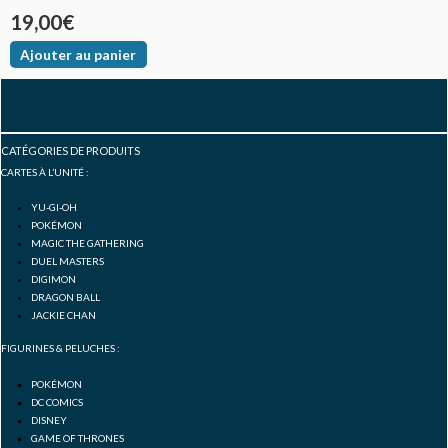
19,00
€
Ajouter au panier
F
I
Y
a
n
o
CATÉGORIES DE PRODUITS
CARTES À L’UNITÉ :
c
s
u
YU-GI-OH
POKÉMON
e
t
t
MAGIC THE GATHERING
DUEL MASTERS
DIGIMON
b
a
u
DRAGON BALL
JACKIE CHAN
o
g
b
FIGURINES & PELUCHES :
POKÉMON
o
r
e
DC COMICS
DISNEY
GAME OF THRONES