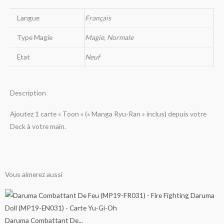
Langue
Français
Type Magie
Magie, Normale
Etat
Neuf
Description
Ajoutez 1 carte « Toon » (« Manga Ryu-Ran » inclus) depuis votre
Deck à votre main.
Vous aimerez aussi
Ce
Ce
Ce
Ce
Ce
Ce
Ce
Ce
Ce
Ce
Ce
Ce
Ce
Ce
Ce
Plage
Plage
Plage
Plage
Plage
Plage
Plage
Plage
Plage
Plage
produit
produit
produit
produit
produit
produit
produit
produit
produit
produit
produit
produit
produit
produit
produit
de
de
de
de
de
de
de
de
de
de
a
a
a
a
a
a
a
a
a
a
a
a
a
a
a
Daruma Combattant De...