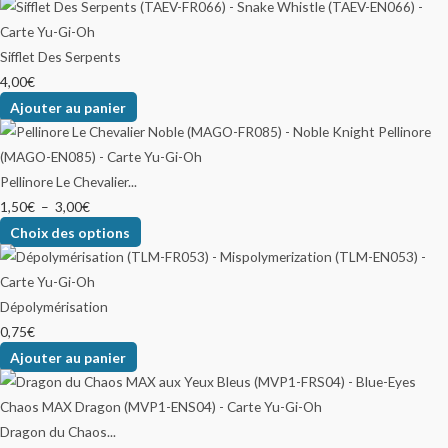
Sifflet Des Serpents
4,00
€
Ajouter au panier
Pellinore Le Chevalier...
1,50
€
–
3,00
€
Choix des options
Dépolymérisation
0,75
€
Ajouter au panier
Dragon du Chaos...