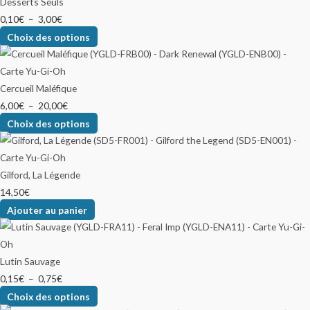
Desserts Seuls
0,10
€
–
3,00
€
Choix des options
Cercueil Maléfique
6,00
€
–
20,00
€
Choix des options
Gilford, La Légende
14,50
€
Ajouter au panier
Lutin Sauvage
0,15
€
–
0,75
€
Choix des options