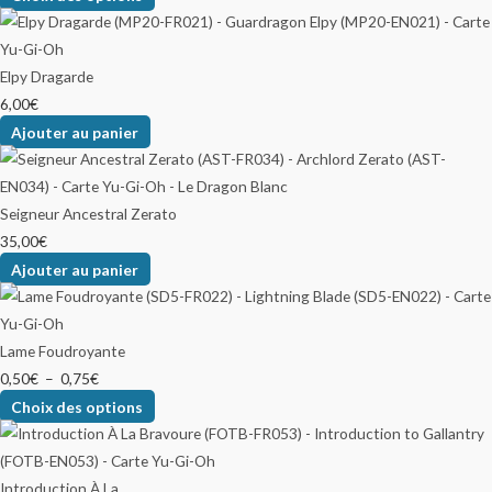
Elpy Dragarde
6,00
€
Ajouter au panier
Seigneur Ancestral Zerato
35,00
€
Ajouter au panier
Lame Foudroyante
0,50
€
–
0,75
€
Choix des options
Introduction À La...