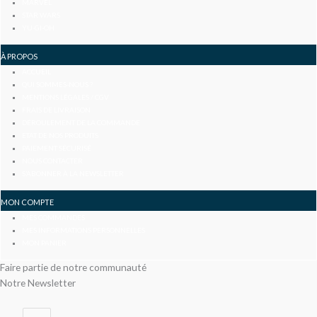
MARVEL
STAR WARS
YU-GI-OH
À PROPOS
ACCUEIL
QUI SOMMES-NOUS ?
MENTIONS LÉGALES / CGV
FRAIS DE LIVRAISON
DÉROULEMENT DE LA COMMANDE
ETAT DE NOS PRODUITS
PAIEMENT SÉCURISÉ
NOUS CONTACTER
S’ABONNER À LA NEWSLETTER
MON COMPTE
MES COMMANDES
MES INFORMATIONS PERSONNELLES
MON PANIER
Faire partie de notre communauté
Notre Newsletter