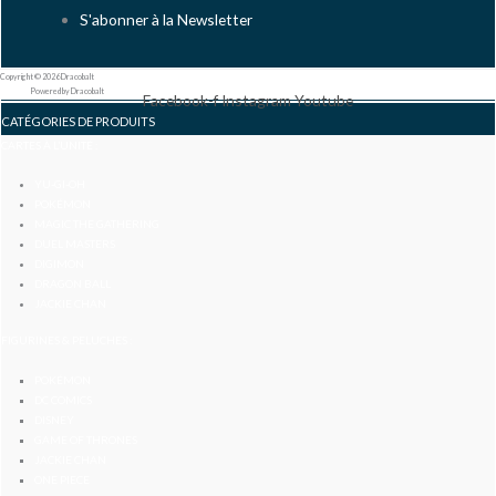
S'abonner à la Newsletter
Copyright © 2026 Dracobalt
Powered by Dracobalt
Facebook-f
Instagram
Youtube
CATÉGORIES DE PRODUITS
CARTES À L’UNITÉ :
YU-GI-OH
POKÉMON
MAGIC THE GATHERING
DUEL MASTERS
DIGIMON
DRAGON BALL
JACKIE CHAN
FIGURINES & PELUCHES :
POKÉMON
DC COMICS
DISNEY
GAME OF THRONES
JACKIE CHAN
ONE PIECE