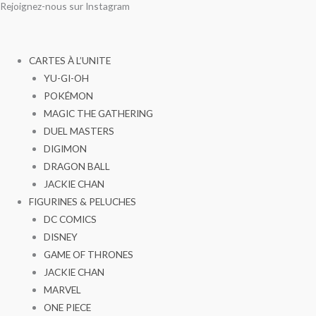
Rejoignez-nous sur Instagram
Aller
quantité
quantité
au
de
de
contenu
Sceau
Sceau
CARTES À L’UNITE
du
du
YU-GI-OH
destin
destin
POKÉMON
MAGIC THE GATHERING
DUEL MASTERS
DIGIMON
DRAGON BALL
JACKIE CHAN
FIGURINES & PELUCHES
DC COMICS
DISNEY
GAME OF THRONES
JACKIE CHAN
MARVEL
ONE PIECE