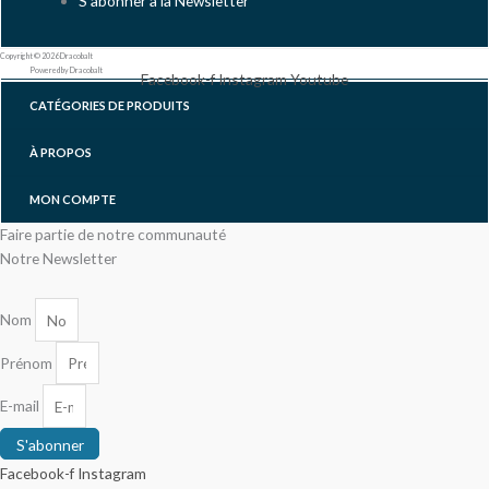
S'abonner à la Newsletter
Copyright © 2026 Dracobalt
Powered by Dracobalt
Facebook-f
Instagram
Youtube
CATÉGORIES DE PRODUITS
À PROPOS
MON COMPTE
Faire partie de notre communauté
Notre Newsletter
Nom
Prénom
E-mail
S'abonner
Facebook-f
Instagram