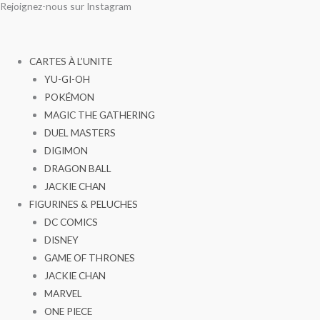
Rejoignez-nous sur Instagram
Aller
au
contenu
CARTES À L’UNITE
YU-GI-OH
POKÉMON
MAGIC THE GATHERING
DUEL MASTERS
DIGIMON
DRAGON BALL
JACKIE CHAN
FIGURINES & PELUCHES
DC COMICS
DISNEY
GAME OF THRONES
JACKIE CHAN
MARVEL
ONE PIECE