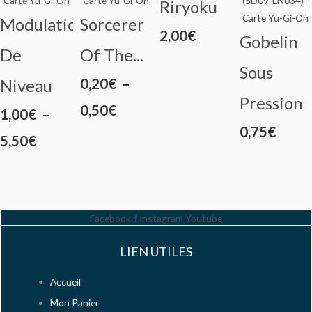
Riryoku
Modulation
Sorcerer
2,00
€
Gobelin
De
Of The...
Sous
Plage
Niveau
0,20
€
–
Pression
de
0,50
€
Plage
1,00
€
–
0,75
€
prix :
de
5,50
€
0,20€
prix :
à
1,00€
0,50€
à
Facebook-f
Instagram
Youtube
5,50€
LIEN UTILES
Accueil
Mon Panier