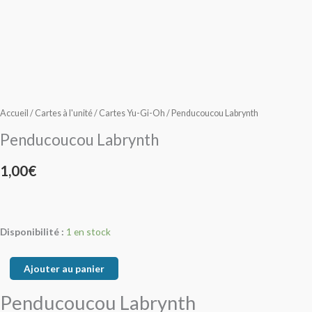
quantité
quantité
de
de
Penducoucou
Penducoucou
Labrynth
Labrynth
Accueil
/
Cartes à l'unité
/
Cartes Yu-Gi-Oh
/ Penducoucou Labrynth
Penducoucou Labrynth
1,00
€
Disponibilité :
1 en stock
Ajouter au panier
Penducoucou Labrynth