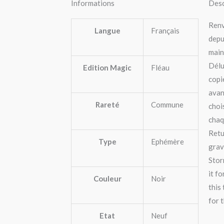
Informations
Desc
Renv
Langue
Français
depu
main
Délu
Edition Magic
Fléau
copi
avan
Rareté
Commune
choi
chaq
Retu
Type
Ephémère
grav
Stor
it f
Couleur
Noir
this
for t
Etat
Neuf