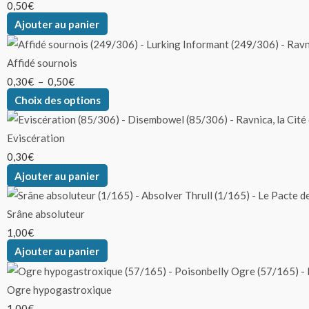
sur
sur
sur
0,50
€
la
la
la
Ajouter au panier
page
page
page
du
du
du
Affidé sournois
produit
produit
produit
0,30
€
–
0,50
€
Choix des options
Eviscération
0,30
€
Ajouter au panier
Srâne absoluteur
1,00
€
Ajouter au panier
Ogre hypogastroxique
1,00
€