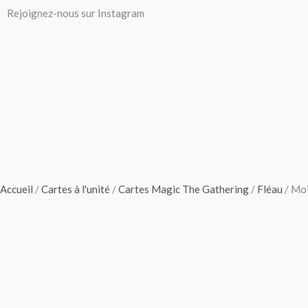
Aller
Rejoignez-nous sur Instagram
au
contenu
Accueil
/
Cartes à l'unité
/
Cartes Magic The Gathering
/
Fléau
/ Moi