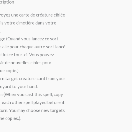
ription
oyez une carte de créature ciblée
is votre cimetière dans votre
.
ge (Quand vous lancez ce sort,
ez-le pour chaque autre sort lancé
t lui ce tour-ci. Vous pouvez
sir de nouvelles cibles pour
ue copie.).
rn target creature card from your
eyard to your hand.
m (When you cast this spell, copy
or each other spell played before it
 turn. You may choose new targets
he copies.).