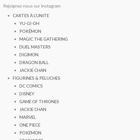
Aller
Rejoignez-nous sur Instagram
au
CARTES À L’UNITE
contenu
YU-GI-OH
POKÉMON
MAGIC THE GATHERING
DUEL MASTERS
DIGIMON
DRAGON BALL
JACKIE CHAN
FIGURINES & PELUCHES
DC COMICS
DISNEY
GAME OF THRONES
JACKIE CHAN
MARVEL
ONE PIECE
POKÉMON