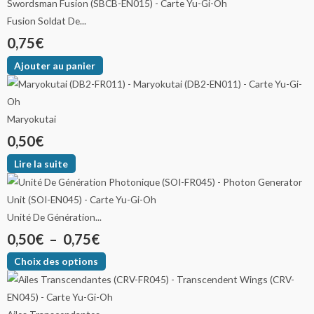
Fusion Soldat De...
0,75
€
Ajouter au panier
Maryokutai
0,50
€
Lire la suite
Unité De Génération...
0,50
€
–
0,75
€
Choix des options