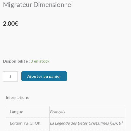
Migrateur Dimensionnel
2,00
€
quantité
Disponibilité :
3 en stock
de
Migrateur
Ajouter au panier
Dimensionnel
Informations
Langue
Français
Edition Yu-Gi-Oh
La Légende des Bêtes Cristallines [SDCB]