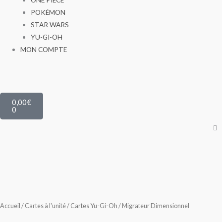
POKÉMON
STAR WARS
YU-GI-OH
MON COMPTE
Panier
0,00
€
0
Accueil
/
Cartes à l'unité
/
Cartes Yu-Gi-Oh
/ Migrateur Dimensionnel