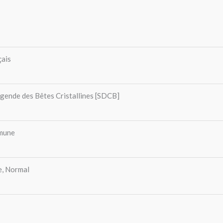
çais
gende des Bêtes Cristallines [SDCB]
mune
e, Normal