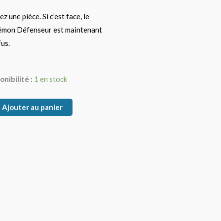
z une pièce. Si c’est face, le
mon Défenseur est maintenant
us.
tité
onibilité :
1 en stock
lass
Ajouter au panier