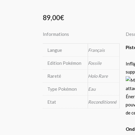
89,00
€
Informations
Desc
Pist
Langue
Français
Edition Pokémon
Fossile
Infl
supp
Rareté
Holo Rare
atta
Type Pokémon
Eau
Éner
Etat
Reconditionné
pouv
de c
Onde