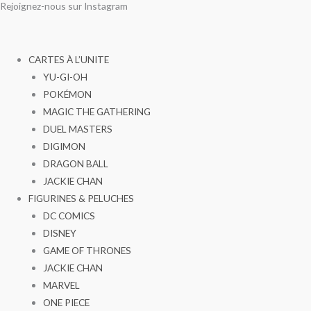
Rejoignez-nous sur Instagram
Aller
au
contenu
CARTES À L’UNITE
YU-GI-OH
POKÉMON
MAGIC THE GATHERING
DUEL MASTERS
DIGIMON
DRAGON BALL
JACKIE CHAN
FIGURINES & PELUCHES
DC COMICS
DISNEY
GAME OF THRONES
JACKIE CHAN
MARVEL
ONE PIECE