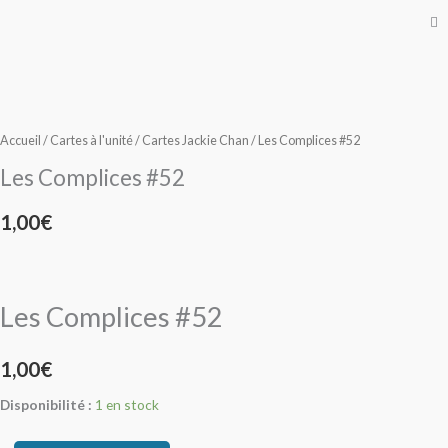
quantité
quantité
de
de
Les
Les
Complices
Complices
Accueil
/
Cartes à l'unité
/
Cartes Jackie Chan
/ Les Complices #52
#52
#52
Les Complices #52
1,00
€
Les Complices #52
1,00
€
Disponibilité :
1 en stock