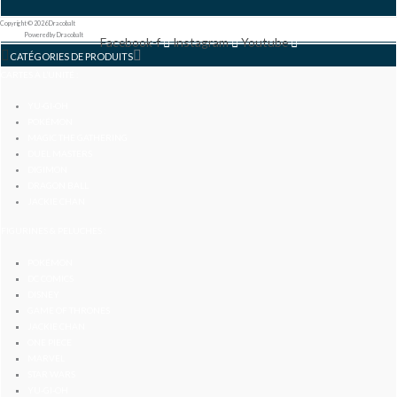
Copyright © 2026 Dracobalt
Powered by Dracobalt
Facebook-f
Instagram
Youtube
CATÉGORIES DE PRODUITS
CARTES À L’UNITÉ :
YU-GI-OH
POKÉMON
MAGIC THE GATHERING
DUEL MASTERS
DIGIMON
DRAGON BALL
JACKIE CHAN
FIGURINES & PELUCHES :
POKÉMON
DC COMICS
DISNEY
GAME OF THRONES
JACKIE CHAN
ONE PIECE
MARVEL
STAR WARS
YU-GI-OH