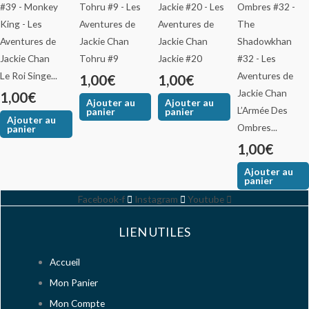
Tohru #9
Jackie #20
Le Roi Singe...
1,00
€
1,00
€
1,00
€
Ajouter au
Ajouter au
L’Armée Des
panier
panier
Ajouter au
Ombres...
panier
1,00
€
Ajouter au
panier
Facebook-f
Instagram
Youtube
LIEN UTILES
Accueil
Mon Panier
Mon Compte