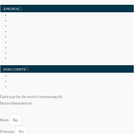
À PROPOS
ACCUEIL
QUI SOMMES-NOUS ?
MENTIONS LÉGALES / CGV
FRAIS DE LIVRAISON
DÉROULEMENT DE LA COMMANDE
ETAT DE NOS PRODUITS
PAIEMENT SÉCURISÉ
NOUS CONTACTER
S’ABONNER À LA NEWSLETTER
MON COMPTE
MES COMMANDES
MES INFORMATIONS PERSONNELLES
MON PANIER
Faire partie de notre communauté
Notre Newsletter
Nom
Prénom