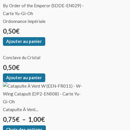
produit
produit
produit
produit
produit
produit
produit
produit
produit
produit
produit
produit
produit
produit
produit
produit
Ordonnance Impériale
0,50
€
Ajouter au panier
Conclave du Cristal
0,50
€
Ajouter au panier
Catapulte À Vent...
0,75
€
–
1,00
€
Choix des options