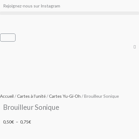
Aller
Rejoignez-nous sur Instagram
au
contenu
Panier
Accueil
/
Cartes à l'unité
/
Cartes Yu-Gi-Oh
/ Brouilleur Sonique
Brouilleur Sonique
Plage
0,50
€
–
0,75
€
de
prix :