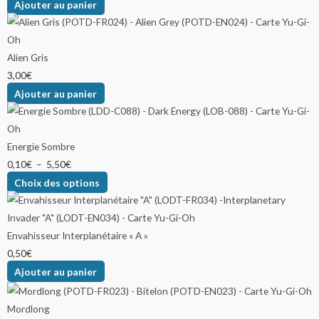
Ajouter au panier
Alien Gris
3,00
€
Ajouter au panier
Energie Sombre
0,10
€
–
5,50
€
Choix des options
Envahisseur Interplanétaire « A »
0,50
€
Ajouter au panier
Mordlong