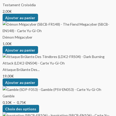
Testament Croisédia
2,00
€
Ajouter au panier
Démon Mégacyber
1,00
€
Ajouter au panier
Attaque Brûlante Des...
19,00
€
Ajouter au panier
Gamble
0,10
€
–
0,75
€
Choix des options