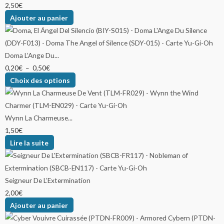
2,50
€
Ajouter au panier
Doma L’Ange Du...
0,20
€
–
0,50
€
Choix des options
Wynn La Charmeuse...
1,50
€
Lire la suite
Seigneur De L’Extermination
2,00
€
Ajouter au panier