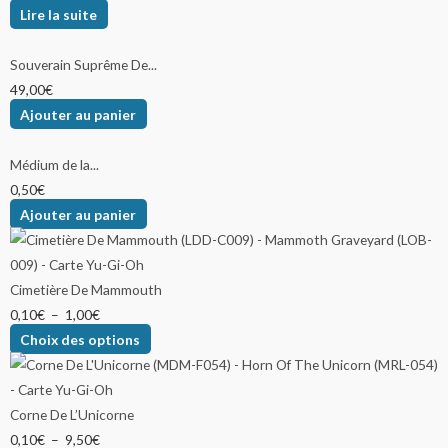
Lire la suite
Souverain Suprême De...
49,00
€
Ajouter au panier
Médium de la...
0,50
€
Ajouter au panier
Cimetière De Mammouth
0,10
€
–
1,00
€
Choix des options
Corne De L’Unicorne
0,10
€
–
9,50
€