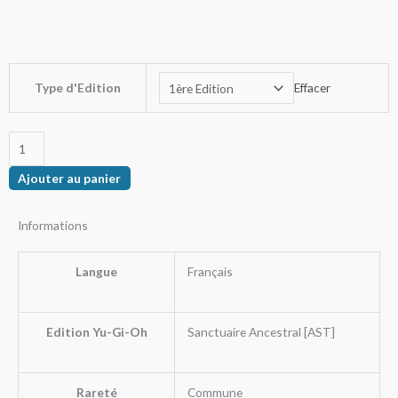
0,50€
à
0,75€
quantité
Type d'Edition
Effacer
de
Brouilleur
Sonique
Ajouter au panier
Informations
Langue
Français
Edition Yu-Gi-Oh
Sanctuaire Ancestral [AST]
Rareté
Commune