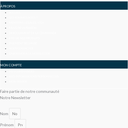
À PROPOS
ACCUEIL
QUI SOMMES-NOUS ?
MENTIONS LÉGALES / CGV
FRAIS DE LIVRAISON
DÉROULEMENT DE LA COMMANDE
ETAT DE NOS PRODUITS
PAIEMENT SÉCURISÉ
NOUS CONTACTER
S’ABONNER À LA NEWSLETTER
MON COMPTE
MES COMMANDES
MES INFORMATIONS PERSONNELLES
MON PANIER
Faire partie de notre communauté
Notre Newsletter
Nom
Prénom