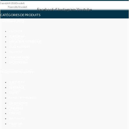
Copyright © 2026 Dracobalt
Powered by Dracobalt
Facebook-f
Instagram
Youtube
CATÉGORIES DE PRODUITS
CARTES À L’UNITÉ :
YU-GI-OH
POKÉMON
MAGIC THE GATHERING
DUEL MASTERS
DIGIMON
DRAGON BALL
JACKIE CHAN
FIGURINES & PELUCHES :
POKÉMON
DC COMICS
DISNEY
GAME OF THRONES
JACKIE CHAN
ONE PIECE
MARVEL
STAR WARS
YU-GI-OH